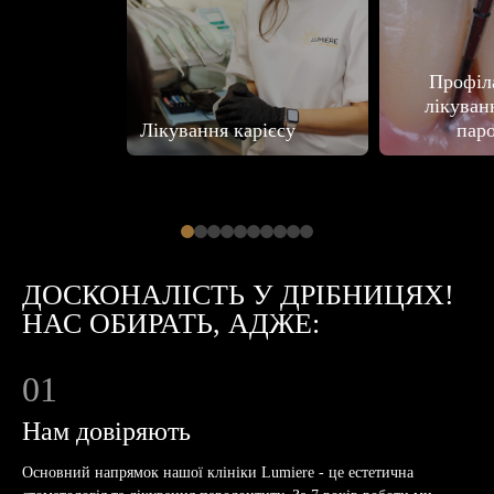
Профіл
лікуван
Лікування карієсу
пар
ДОСКОНАЛІСТЬ У ДРІБНИЦЯХ!
НАС ОБИРАТЬ, АДЖЕ:
01
Нам довіряють
Основний напрямок нашої клініки Lumiere - це естетична