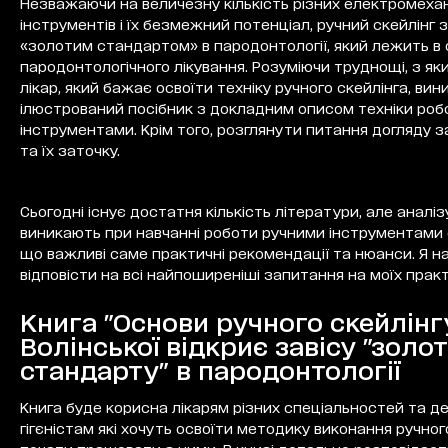
Незважаючи на величезну кількість різних електромеха
інструментів і їх безмежний потенціал, ручний скейлінг
«золотим стандартом» в пародонтології, який лежить в 
пародонтологічного лікування. Розуміючи труднощі, з я
лікар, який бажає освоїти техніку ручного скейлінга, вин
ілюстрований посібник з докладним описом техніки роб
інструментами. Крім того, розглянути питання догляду 
та їх заточку.
Сьогодні існує достатня кількість літератури, але аналіз
виникають при навчанні роботи ручними інструментами 
що важливі саме практичні рекомендації та нюанси. Я 
відповісти на всі найпоширеніші запитання на моїх прак
Книга "Основи ручного скейлінгу"
Волінської відкриє завісу "золо
стандарту" в пародонтології
Книга буде корисна лікарям різних спеціальностей та 
гігєністам які хочуть освоїти методику виконання ручног